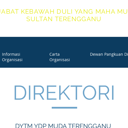
JABAT KEBAWAH DULI YANG MAHA MU
SULTAN TERENGGANU
ICE OF HIS ROYAL HIGHNESS THE SULTAN OF TERENG
Informasi
Carta
Dewan Pangkuan Di
Organisasi
Organisasi
DIREKTORI
DYTM YDP MUDA TERENGGANU