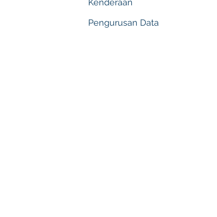
Kenderaan
Pengurusan Data
PEJABAT KEBAWAH D
MULIA SULTAN TER
OFFICE OF HIS ROYA
SULTAN OF TERENG
Istana Syarqiyyah
20500 Kuala Tereng
Terengganu Darul I
Telefon/Phone : +60
Faks/Fax : +609
Email :
pejdymm@ter