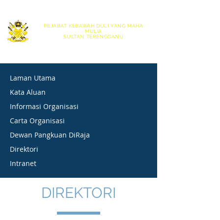
|
English
Bahasa Melayu
PEJABAT KEBAWAH DULI YANG MAHA
MULIA
SULTAN TERENGGANU
OFFICE OF HIS ROYAL HIGHNESS THE SULTAN OF TERENGGANU
Laman Utama
Kata Aluan
Informasi Organisasi
Carta Organisasi
Dewan Pangkuan DiRaja
Direktori
Intranet
DIREKTORI