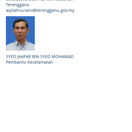
Terengganu
aqilahnuraini@terengganu.gov.my
SYED JAAFAR BIN SYED MOHAMAD
Pembantu Keselamatan
09 621 6031
syedjaafar@terengganu.gov.my
MOHD HANAFI BIN AHMAD
Pembantu Tadbir
09 621 6007